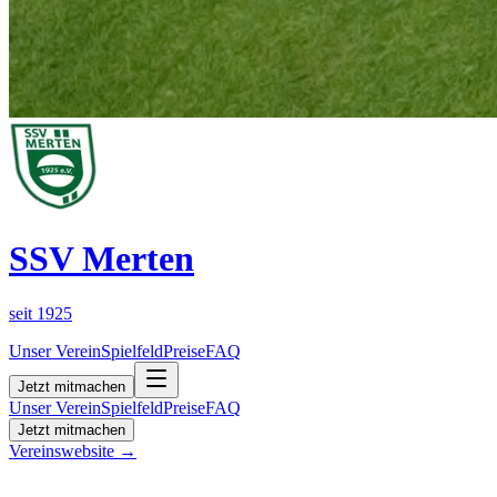
SSV Merten
seit
1925
Unser Verein
Spielfeld
Preise
FAQ
Jetzt mitmachen
Unser Verein
Spielfeld
Preise
FAQ
Jetzt mitmachen
Vereinswebsite →